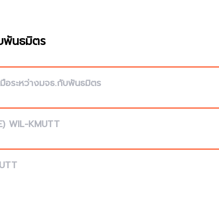
บพันธมิตร
ือระหว่างมจธ.กับพันธมิตร
ICE) WIL-KMUTT
MUTT