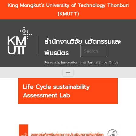
King Mongkut’s University of Technology Thonburi
(KMUTT)
สำนักงานวิจัย นวัตกรรมและ
Search
พันธมิตร
for:
Research, Innovation and Partnerships Office
Life Cycle sustainability
Assessment Lab