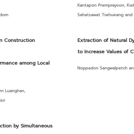
Kantapon Premprayoon, Kia
odom
Sahatsawat Tiwhueang and
an Construction
Extraction of Natural 
to Increase Values of 
ormance among Local
Noppadon Sangwalpetch and
orn Luanghan,
sri
ction by Simultaneous