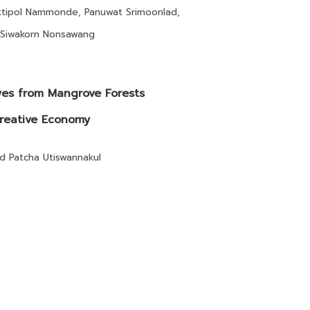
ttipol Nammonde, Panuwat Srimoonlad,
 Siwakorn Nonsawang
Dyes from Mangrove Forests
Creative Economy
 Patcha Utiswannakul