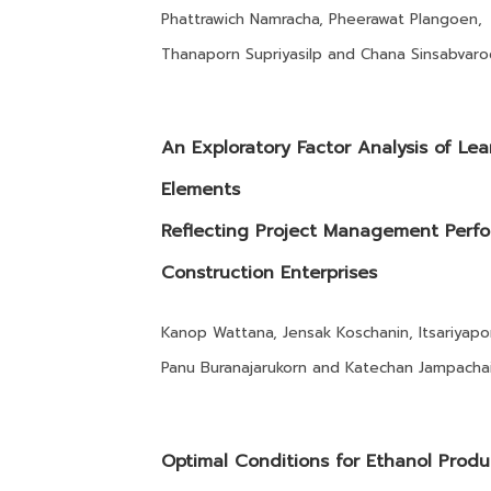
Phattrawich Namracha, Pheerawat Plangoen,
Thanaporn Supriyasilp and Chana Sinsabvar
An Exploratory Factor Analysis of Le
Elements
Reflecting Project Management Perf
Construction Enterprises
Kanop Wattana, Jensak Koschanin, Itsariyap
Panu Buranajarukorn and Katechan Jampachai
Optimal Conditions for Ethanol Produ