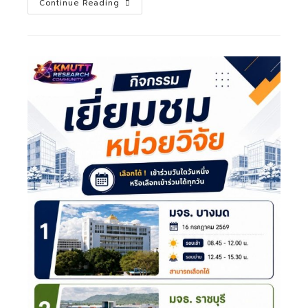
Continue Reading
พัฒนา
ดิจิทัล
เพื่อ
เศรษฐกิจ
และ
สังคม
เปิด
รับ
ข้อ
เสนอ
โครงการ
กองทุน
พัฒนา
ดิจิทัล
เพื่อ
เศรษฐกิจ
และ