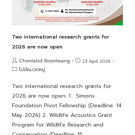
เชิง
ปฏิบัติ
การ
หัวข้อ
“ร่าง
Two international research grants for
คำขอ
2026 are now open
ให้
โดน
Post
Chonlatid Boonleang
Post
23 April 2026
ใจ
author:
published:
Post
ไม่มีหมวดหมู่
DIP
category:
เพื่อ
ได้
Two international research grants for
รับ
2026 are now open: 1. Simons
จด
Foundation Pivot Fellowship (Deadline: 14
สิทธิ
May 2026) 2. Wildlife Acoustics Grant
บัตร
จริง”
Program for Wildlife Research and
Conservation (Deadline: 15…