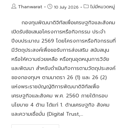
in
Post
Post
Thanwarat
ไม่มีหมวดหมู่
Post
10 July 2026
author:
category:
Biogas
published:
Technologies:
กองทุนพัฒนาดิจิทัลเพื่อเศรษฐกิจและสังคม
สถานการณ์
เปิดรับข้อเสนอโครงการหรือกิจกรรม ประจำ
และ
ปีงบประมาณ 2569 โดยโครงการหรือกิจกรรมที่
ทิศทาง
การ
มีวัตถุประสงค์เพื่อขอรับการส่งเสริม สนับสนุน
พัฒนา”
หรือให้ความช่วยเหลือ หรือทุนอุดหนุนการวิจัย
ใน
และพัฒนา สำหรับดำเนินกิจการตามวัตถุประสงค์
งาน
ของกองทุนฯ ตามมาตรา 26 (1) และ 26 (2)
Thailand
Research
แห่งพระราชบัญญัติการพัฒนาดิจิทัลเพื่อ
Expo
เศรษฐกิจและสังคม พ.ศ. 2560 ภายใต้กรอบ
2026
นโยบาย 4 ด้าน ได้แก่ 1. ด้านเศรษฐกิจ สังคม
และความเชื่อมั่น (Digital Trust,…
กองทุน