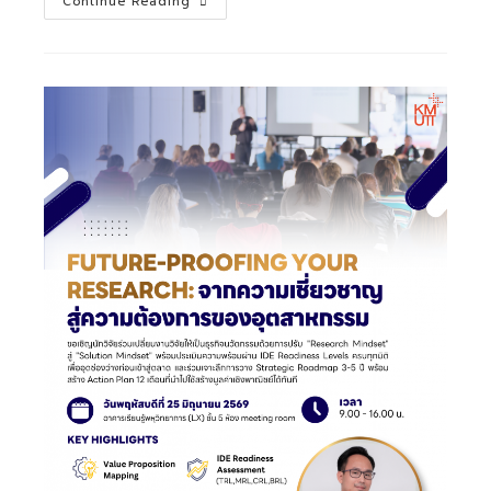
Continue Reading
ขอ
เชิญ
ชวน
เข้า
ร่วม
กิจกรรม
เยี่ยม
ชม
หน่วย
วิจัย
(KMUTT
Research
Community)
ประจำ
ปี
2569