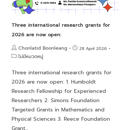
Three international research grants for
2026 are now open:
Post
Chonlatid Boonleang
Post
28 April 2026
author:
published:
Post
ไม่มีหมวดหมู่
category:
Three international research grants for
2026 are now open: 1. Humboldt
Research Fellowship for Experienced
Researchers 2. Simons Foundation
Targeted Grants in Mathematics and
Physical Sciences 3. Reece Foundation
Grant…