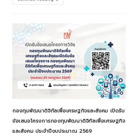
มจธ.
ร่วม
เสวนา
ใน
หัวข้อ
“Manpower,
New
Energy:
ปลุก
พลัง
คน
ขับ
เคลื่อน
พลังงาน”
กองทุนพัฒนาดิจิทัลเพื่อเศรษฐกิจและสังคม เปิดรับ
และ
ข้อเสนอโครงการกองทุนพัฒนาดิจิทัลเพื่อเศรษฐกิจ
หัวข้อ
“Future
และสังคม ประจำปีงบประมาณ 2569
Trends