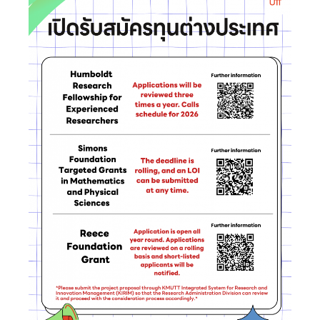
รับ
สมัคร
ทุน
ปีงบประมาณ
พ.ศ.
2570