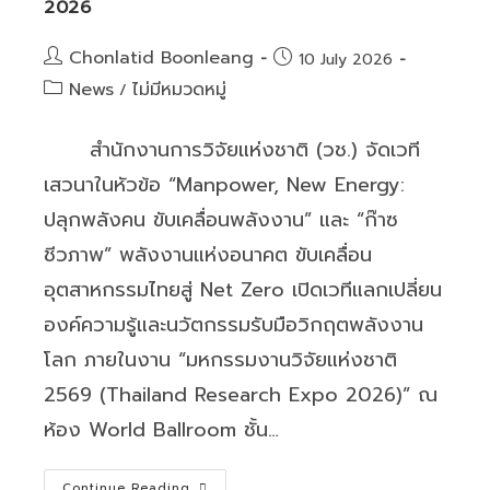
2026
ที่
6/2569
Post
Chonlatid Boonleang
Post
10 July 2026
author:
published:
ใน
Post
News
ไม่มีหมวดหมู่
/
หัวข้อ
category:
“Conflict
สำนักงานการวิจัยแห่งชาติ (วช.) จัดเวที
of
เสวนาในหัวข้อ “Manpower, New Energy:
Interest”
ปลุกพลังคน ขับเคลื่อนพลังงาน” และ “ก๊าซ
ชีวภาพ” พลังงานแห่งอนาคต ขับเคลื่อน
อุตสาหกรรมไทยสู่ Net Zero เปิดเวทีแลกเปลี่ยน
องค์ความรู้และนวัตกรรมรับมือวิกฤตพลังงาน
โลก ภายในงาน “มหกรรมงานวิจัยแห่งชาติ
2569 (Thailand Research Expo 2026)” ณ
ห้อง World Ballroom ชั้น…
อาจารย์
Continue Reading