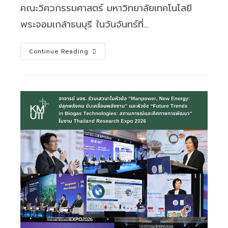
คณะวิศวกรรมศาสตร์ มหาวิทยาลัยเทคโนโลยี
พระจอมเกล้าธนบุรี ในวันจันทร์ที่…
สวนพ.
Continue Reading
ขอ
เชิญ
เข้า
ร่วม
การ
อบรม
เชิง
ปฏิบัติ
การ
ด้าน
จริยธรรม
การ
วิจัย
ตาม