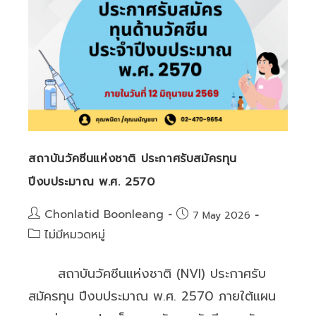
“Future-
Proofing
Your
Research:
จาก
ความ
เชี่ยวชาญ
สู่
ความ
สถาบันวัคซีนแห่งชาติ ประกาศรับสมัครทุน
ต้องการ
ปีงบประมาณ พ.ศ. 2570
ของ
อุตสาหกรรม”
Post
Chonlatid Boonleang
Post
7 May 2026
author:
published:
Post
ไม่มีหมวดหมู่
category:
สถาบันวัคซีนแห่งชาติ (NVI) ประกาศรับ
สมัครทุน ปีงบประมาณ พ.ศ. 2570 ภายใต้แผน