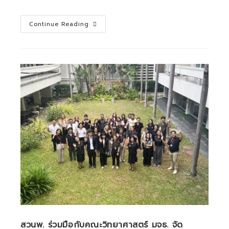
Three
Continue Reading
international
research
grants
for
2026
are
now
open:
สวนพ. ร่วมมือกับคณะวิทยาศาสตร์ มจธ. จัด