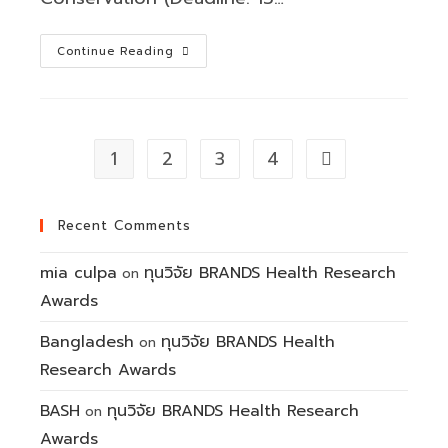
Two
Continue Reading
international
research
grants
for
1
2
3
4
Go to the next p
2026
are
now
Recent Comments
open
mia culpa
ทุนวิจัย BRANDS Health Research
on
Awards
Bangladesh
ทุนวิจัย BRANDS Health
on
Research Awards
BASH
ทุนวิจัย BRANDS Health Research
on
Awards