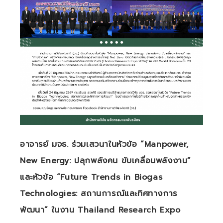
ประกาศ
มหา
วิ
ทยา
ลัยฯ
เรื่อง
“นโยบาย
จริยธรรม
การ
วิจัย
(Research
อาจารย์ มจธ. ร่วมเสวนาในหัวข้อ “Manpower,
Integrity)
New Energy: ปลุกพลังคน ขับเคลื่อนพลังงาน”
(ฉบับ
ที่
และหัวข้อ “Future Trends in Biogas
2)
Technologies: สถานการณ์และทิศทางการ
พ.ศ.
พัฒนา” ในงาน Thailand Research Expo
2567”
ครั้ง