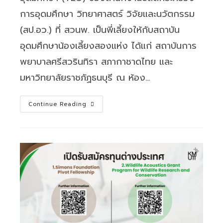
การอุดมศึกษา วิทยาศาสตร์ วิจัยและนวัตกรรม
(สป.อว.) ที่ สวนพ. เป็นพี่เลี้ยงให้กับสถาบัน
อุดมศึกษาน้องเลี้ยงสองแห่ง ได้แก่ สถาบันการ
พยาบาลศรีสวรินทิรา สภากาชาดไทย และ
มหาวิทยาลัยราชภัฏธนบุรี ณ ห้อง…
สวนพ.
Continue Reading
ร่วม
มือ
กับ
คณะ
วิทยาศาสตร์
มจธ.
จัด
โครงการ
อบรม