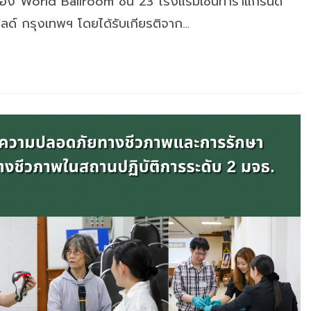
ง World Ballroom ชั้น 23 โรงแรมเซ็นทาราแกรนด์
ิลด์ กรุงเทพฯ โดยได้รับเกียรติจาก…