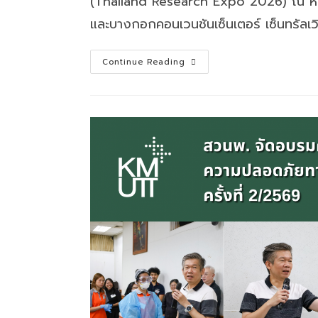
(Thailand Research Expo 2026) ณ ห้อ
และบางกอกคอนเวนชันเซ็นเตอร์ เซ็นทรัลเว
ขอ
Continue Reading
แสดง
ความ
ยินดี
กับ
อาจารย์
มจธ.
ที่
ได้
รับ
มอบ
ประกาศนียบัตร
เชิดชู
เกียรติ
นัก