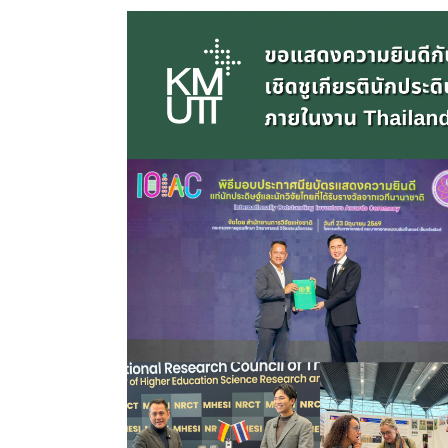
เข้า
ร่วม
งาน
“วัน
รางวัล
คุณภาพ
กองทัพ
เรือ
และ
นาวี
วิจัย
ประจำ
ปีงบประมาณ
2569”