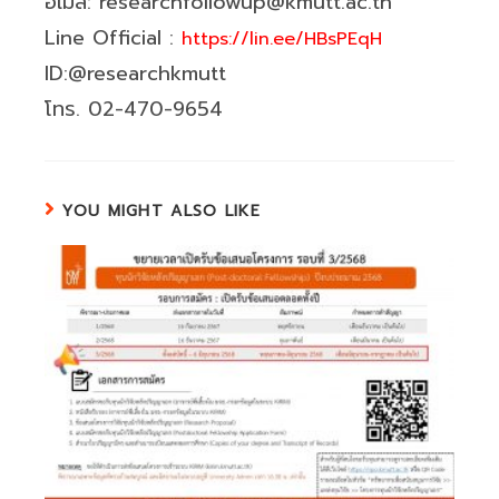
อีเมล: researchfollowup@kmutt.ac.th
Line Official :
https://lin.ee/HBsPEqH
ID:@researchkmutt
โทร. 02-470-9654
YOU MIGHT ALSO LIKE