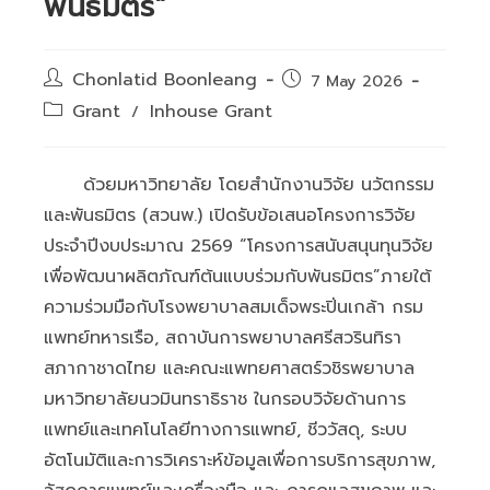
พันธมิตร”
Post
Chonlatid Boonleang
Post
7 May 2026
author:
published:
Post
Grant
Inhouse Grant
/
category:
ด้วยมหาวิทยาลัย โดยสำนักงานวิจัย นวัตกรรม
และพันธมิตร (สวนพ.) เปิดรับข้อเสนอโครงการวิจัย
ประจำปีงบประมาณ 2569 “โครงการสนับสนุนทุนวิจัย
เพื่อพัฒนาผลิตภัณฑ์ต้นแบบร่วมกับพันธมิตร”ภายใต้
ความร่วมมือกับโรงพยาบาลสมเด็จพระปิ่นเกล้า กรม
แพทย์ทหารเรือ, สถาบันการพยาบาลศรีสวรินทิรา
สภากาชาดไทย และคณะแพทยศาสตร์วชิรพยาบาล
มหาวิทยาลัยนวมินทราธิราช ในกรอบวิจัยด้านการ
แพทย์และเทคโนโลยีทางการแพทย์, ชีววัสดุ, ระบบ
อัตโนมัติและการวิเคราะห์ข้อมูลเพื่อการบริการสุขภาพ,