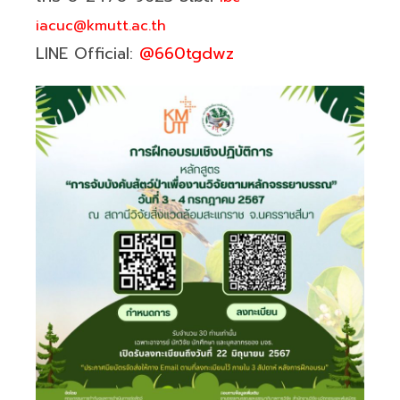
iacuc@kmutt.ac.th
LINE Official:
@660tgdwz