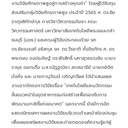
งานวิจัยศักยภาพสูงสู่การสร้างคุณค่า” โดยผู้ได้รับทุน
ส่งเสริมกลุ่มวิจัยศักยภาพสูง ประจำปี 2565 ศ. ดร.ชัย
จาตุรพิทักษ์กุล ภาควิชาวิศวกรรมโยธา คณะ
วิศวกรรมศาสตร์ มหาวิทยาลัยเทคโนโลยีพระจอมเกล้า
ธนบุรี (มจธ.) และคณะผู้วิจัยประกอบด้วย รศ.
ดร.ชัยณรงค์ อธิสกุล รศ. ดร.วีรชาติ ตั้งจิรภัทร ศ. ดร.
พรเกษม จงประดิษฐ์ ดร.พีรสิทธิ์ มหาสุวรรณชัย นายว
รายุธ ดอกเดื่อ น.ส.ณัฏฐณิชา สกลอารีย์ นายกษิดิศ
มั่งคั่ง และ นายภานุวัฒน์ เจริญทวีผล ได้นำเสนอผล
งานจากโครงการวิจัยเรื่อง “เทคโนโลยีและนวัตกรรม
ชั้นแนวหน้าในอุตสาหกรรมก่อสร้างเพื่อรองรับการ
พัฒนาเมกะซิตี้แห่งอนาคต” นอกจากนี้ ยังมีการจัด
แสดงนิทรรศการผลงานวิจัยบริเวณด้านหน้าห้องประชุม
เพื่อเผยแพร่ผลงานวิจัยและถ่ายทอดองค์ความรู้แก่ผู้