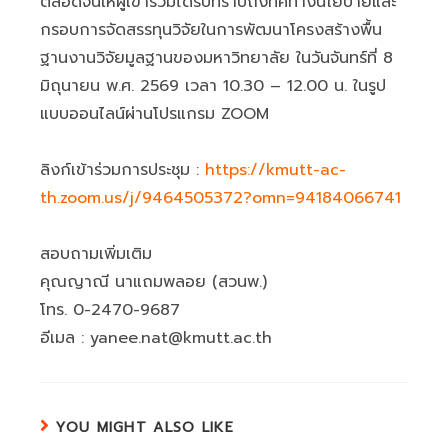
ตลอดจนให้ผู้เข้าร่วมได้รับทราบถึงทิศทางนโยบายและ
กรอบการจัดสรรทุนวิจัยในการพัฒนาโครงสร้างพื้น
ฐานงานวิจัยมูลฐานของมหาวิทยาลัย ในวันจันทร์ที่ 8
มิถุนายน พ.ศ. 2569 เวลา 10.30 – 12.00 น. ในรูป
แบบออนไลน์ผ่านโปรแกรม ZOOM
ลิงก์เข้าร่วมการประชุม :
https://kmutt-ac-
th.zoom.us/j/9464505372?omn=94184066741
สอบถามเพิ่มเติม
คุณญาณี นาแถมพลอย (สวนพ.)
โทร. 0-2470-9687
อีเมล : yanee.nat@kmutt.ac.th
YOU MIGHT ALSO LIKE