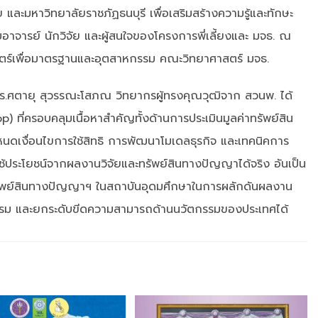
ะมหาวิทยาลัยราชภัฏธนบุรี เพื่อเสริมสร้างความรู้และทักษะ
าจารย์ นักวิจัย และผู้สนใจของโครงการพี่เลี้ยงและ มจธ. ณ
าสตร์เพื่อมาตรฐานและอุตสาหกรรม คณะวิทยาศาสตร์ มจธ.
ะ ดร.ศตายุ สุวรรณะโสภณ วิทยากรผู้ทรงคุณวุฒิจาก สวนพ. ได้
ที่ครอบคลุมเนื้อหาสำคัญทั้งด้านการประเมินมูลค่าทรัพย์สิน
เงื่อนไขการใช้สิทธิ การพัฒนาโมเดลธุรกิจ และเทคนิคการ
ใช้ประโยชน์จากผลงานวิจัยและทรัพย์สินทางปัญญาได้จริง อันเป็น
รทรัพย์สินทางปัญญาฯ ในสถาบันอุดมศึกษาในการผลักดันผลงาน
รูปธรรม และยกระดับขีดความสามารถด้านนวัตกรรมของประเทศได้