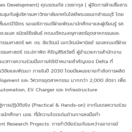
s Development) คุณรตนภัส เวชชากุล ( ผู้จัดการฝ่ายสื่อสาร
ระชุมกับผู้บริหารมหาวิทยาลัยเทคโนโลยีพระจอมเกล้าธนบุรี โดย
 ลิ้มมณีวิจิตร รองอธิการบดีฝ่ายพัฒนานักศึกษาและผู้เรียนรู้ รศ.
ร.ธเนศ ธนิตย์ธีรพันธ์ คณบดีคณะครุศาสตร์อุตสาหกรรมและ
วกรรมศาสตร์ ผศ. ดร. ชัยวัฒน์ เอกวัฒน์พานิชย์ รองคณบดีฝ่าย
รมศาสตร์ ดร.ปภาพิต หิรัญสิริสวัสดิ์ ผู้อำนวยการสำนักงาน
ือแนวทางความร่วมมือภายใต้เป้าหมายสำคัญของ Delta ที่
ารวิจัยและพัฒนา ภายในปี 2030 โดยมีแผนขยายกำลังการผลิต
elopment และ วิศวกรอุตสาหกรรม มากกว่า 2,000 อัตรา เพื่อ
s, Automation, EV Charger และ Infrastructure
้สู่การปฏิบัติจริง (Practical & Hands-on) จากโมเดลความร่วม
งนักศึกษา มจธ. ที่มีความโดดเด่นด้านการลงมือทำ
int Research Projects: การทำวิจัยร่วมกันระหว่างอาจารย์