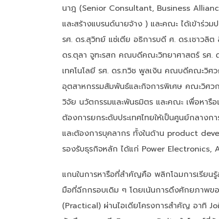
นาฎ (Senior Consultant, Business Alliance
และสร้างแบรนด์นายจ้าง ) และคณะ ได้เข้าร่วมป
รศ. ดร.สุวิทย์ แซ่เตีย อธิการบดี ศ. ดร.เชาวลิต
ดร.ตุลา จูฑะรสก คณบดีคณะวิทยาศาสตร์ รศ. ด
เทคโนโลยี รศ. ดร.ทวิช พูลเงิน คณบดีคณะวิศ
อุตสาหกรรมสัมพันธ์และกิจการพิเศษ คณะวิศวกร
วิจัย นวัตกรรมและพันธมิตร และคณะ เพื่อหาร
ต้องการยกระดับประเทศไทยให้เป็นศูนย์กลางก
และต้องการบุคลากร ทั้งในด้าน product dev
รองรับธุรกิจหลัก ได้แก่ Power Electronic
แกนในการหารือที่สำคัญคือ พลิกโฉมการเรียนรู
มือที่ฉีกกรอบเดิม ๆ โดยเน้นการดึงศักยภาพขอ
(Practical) ผ่านไอเดียโครงการสำคัญ อาทิ Jo