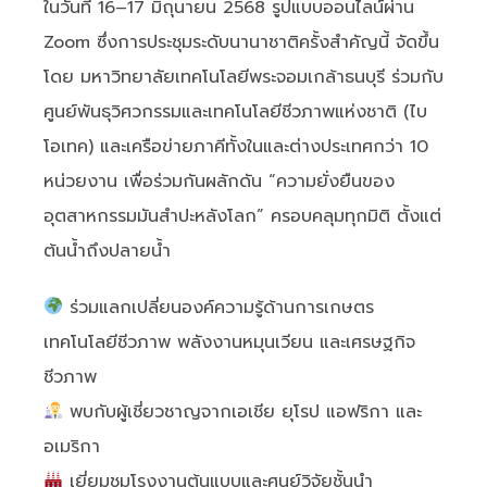
ในวันที่ 16–17 มิถุนายน 2568 รูปแบบออนไลน์ผ่าน
Zoom ซึ่งการประชุมระดับนานาชาติครั้งสำคัญนี้ จัดขึ้น
โดย มหาวิทยาลัยเทคโนโลยีพระจอมเกล้าธนบุรี ร่วมกับ
ศูนย์พันธุวิศวกรรมและเทคโนโลยีชีวภาพแห่งชาติ (ไบ
โอเทค) และเครือข่ายภาคีทั้งในและต่างประเทศกว่า 10
หน่วยงาน เพื่อร่วมกันผลักดัน “ความยั่งยืนของ
อุตสาหกรรมมันสำปะหลังโลก” ครอบคลุมทุกมิติ ตั้งแต่
ต้นน้ำถึงปลายน้ำ
ร่วมแลกเปลี่ยนองค์ความรู้ด้านการเกษตร
เทคโนโลยีชีวภาพ พลังงานหมุนเวียน และเศรษฐกิจ
ชีวภาพ
พบกับผู้เชี่ยวชาญจากเอเชีย ยุโรป แอฟริกา และ
อเมริกา
เยี่ยมชมโรงงานต้นแบบและศูนย์วิจัยชั้นนำ