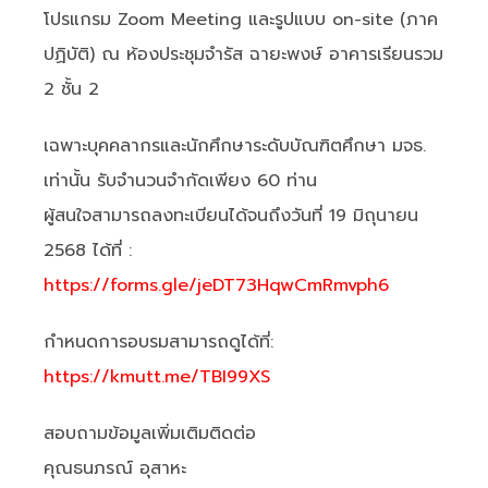
โปรแกรม Zoom Meeting และรูปแบบ on-site (ภาค
ปฏิบัติ) ณ ห้องประชุมจำรัส ฉายะพงษ์ อาคารเรียนรวม
2 ชั้น 2
เฉพาะบุคคลากรและนักศึกษาระดับบัณฑิตศึกษา มจธ.
เท่านั้น รับจำนวนจำกัดเพียง 60 ท่าน
ผู้สนใจสามารถลงทะเบียนได้จนถึงวันที่ 19 มิถุนายน
2568 ได้ที่ :
https://forms.gle/jeDT73HqwCmRmvph6
กำหนดการอบรมสามารถดูได้ที่:
https://kmutt.me/TBI99XS
สอบถามข้อมูลเพิ่มเติมติดต่อ
คุณธนภรณ์ อุสาหะ