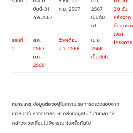
รอบที่ 1
ตั้งแต่
ช่วงเดือน
ต.ค.
ภายใน
บัดนี้-31
ก.ย. 2567
2567
30 วัน
ก.ค.2567
เป็นต้น
หลังจาก
ไป
สิ้นสุดระย
เวลา
รอบที่
ส.ค.
ช่วงเดือน
เม.ย.
โครงการ
2
2567-
มี.ค. 2568
2568
ม.ค.
เป็นต้นไป
2568
หมายเหตุ
ข้อมูลต้องอยู่ในสถานะรอการตรวจสอบจาก
เจ้าหน้าที่มหาวิทยาลัย หากส่งข้อมูลไม่ทันในเวลาดัง
กล่าวจะขอเลื่อนไปพิจารณาในครั้งถัดไป